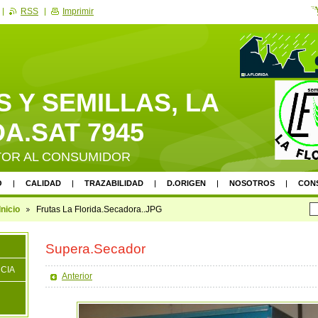
RSS
Imprimir
 Y SEMILLAS, LA
A.SAT 7945
TOR AL CONSUMIDOR
O
CALIDAD
TRAZABILIDAD
D.ORIGEN
NOSOTROS
CON
Inicio
Frutas La Florida.Secadora..JPG
Supera.Secador
CIA
Anterior