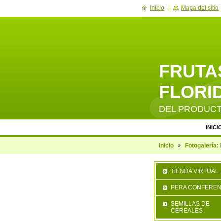
Inicio
Mapa del sitio
FRUTAS
FLORID
DEL PRODUC
INICI
Inicio
Fotogalería: 
TIENDA VIRTUAL
PERA CONFEREN
SEMILLAS DE
CEREALES