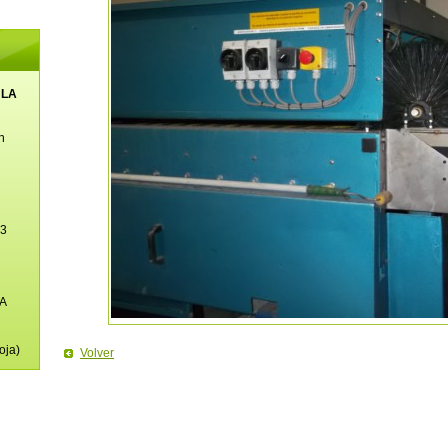
 LA
n
23
A
n
oja)
Volver