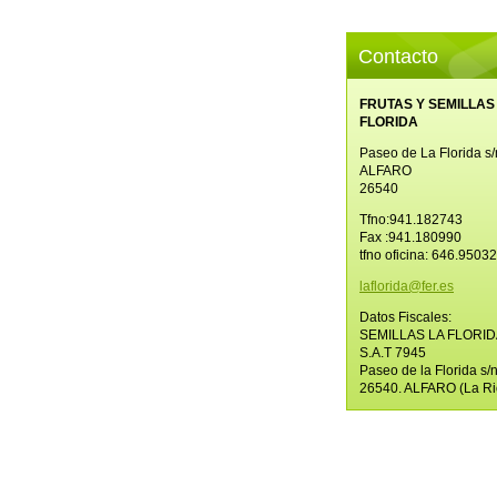
Contacto
FRUTAS Y SEMILLAS
FLORIDA
Paseo de La Florida s/
ALFARO
26540
Tfno:941.182743
Fax :941.180990
tfno oficina: 646.9503
laflorid
a@fer.es
Datos Fiscales:
SEMILLAS LA FLORID
S.A.T 7945
Paseo de la Florida s/
26540. ALFARO (La Ri