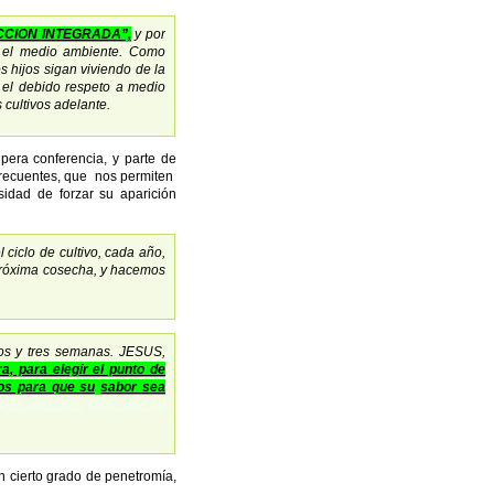
CION INTEGRADA”,
y por
do el medio ambiente. Como
 hijos sigan viviendo de la
 el debido respeto a medio
 cultivos adelante.
pera conferencia, y parte de
 frecuentes, que nos permiten
esidad de forzar su aparición
ciclo de cultivo, cada año,
 próxima cosecha, y hacemos
dos y tres semanas. JESUS,
a, para elegir el punto de
sos para que su
sabor sea
úcares precisos para que su
ierto grado de penetromía,