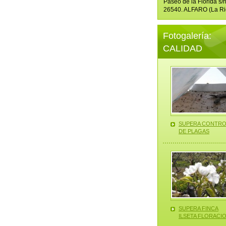
Paseo de la Florida s/
26540. ALFARO (La Ri
Fotogalería:
CALIDAD
SUPERA CONTRO
DE PLAGAS
—————
SUPERA FINCA
ILSETA FLORACI