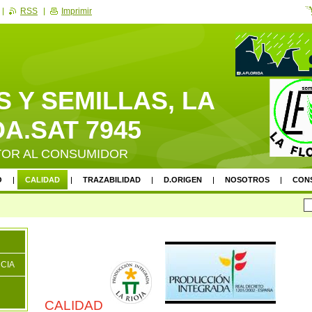
RSS
Imprimir
 Y SEMILLAS, LA
A.SAT 7945
TOR AL CONSUMIDOR
O
CALIDAD
TRAZABILIDAD
D.ORIGEN
NOSOTROS
CON
CIA
CALIDAD