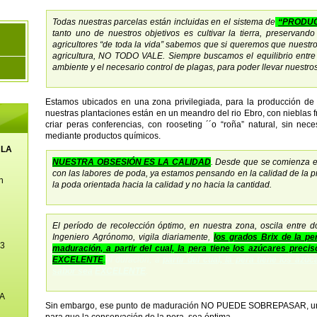
Todas nuestras parcelas están incluidas en el sistema de
“PRODUC
tanto uno de nuestros objetivos es cultivar la tierra, preservan
agricultores “de toda la vida” sabemos que si queremos que nuestros
agricultura, NO TODO VALE. Siempre buscamos el equilibrio entre
ambiente y el necesario control de plagas, para poder llevar nuestros
Estamos ubicados en una zona privilegiada, para la producción de 
nuestras plantaciones están en un meandro del rio Ebro, con nieblas
criar peras conferencias, con rooseting ´´o “roña” natural, sin nec
mediante productos químicos.
 LA
NUESTRA OBSESIÓN ES LA CALIDAD
. Desde que se comienza el 
con las labores de poda, ya estamos pensando en la calidad de la
n
la poda orientada hacia la calidad y no hacia la cantidad.
El período de recolección óptimo, en nuestra zona, oscila entre 
Ingeniero Agrónomo, vigila diariamente
,
los grados Brix de la per
23
maduración, a
partir del cual, la pera tiene los azúcares preci
EXCELENTE
.
el duración, a
partir del cual, la pera tiene los az
sabor sea
EXCELENTE
.
A
Sin embargo, ese punto de maduración NO PUEDE SOBREPASAR, un c