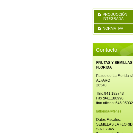
PRODUCCIÓN
INTEGRADA
NORMATIVA
Contacto
FRUTAS Y SEMILLAS
FLORIDA
Paseo de La Florida s/
ALFARO
26540
Tfno:941.182743
Fax :941.180990
tfno oficina: 646.9503
laflorid
a@fer.es
Datos Fiscales:
SEMILLAS LA FLORID
S.A.T 7945