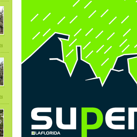
ÓN
ON