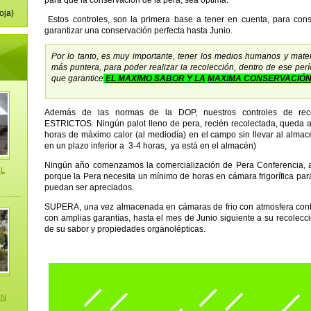
para que la conservación de la pera, sea óptima.
n
oja)
Estos controles, son la primera base a tener en cuenta, para con
garantizar una conservación perfecta hasta Junio.
Por lo tanto, es muy importante, tener los medios humanos y mate
más puntera, para poder realizar la recolección, dentro de ese pe
que garantice
EL MAXIMO SABOR Y LA
MAXIMA CONSERVACIÓN
Además de las normas de la DOP, nuestros controles de r
ESTRICTOS. Ningún palot lleno de pera, recién recolectada, queda a 
horas de máximo calor (al mediodía) en el campo sin llevar al almac
en un plazo inferior a 3-4 horas, ya está en el almacén)
Ningún año comenzamos la comercialización de Pera Conferencia, 
L
porque la Pera necesita un mínimo de horas en cámara frigorífica par
puedan ser apreciados.
SUPERA, una vez almacenada en cámaras de frio con atmosfera cont
con amplias garantías, hasta el mes de Junio siguiente a su recolecc
de su sabor y propiedades organolépticas.
ON