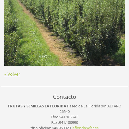
« Volver
Contacto
FRUTAS Y SEMILLAS LA FLORIDA
Paseo de La Florida s/n
ALFARO
26540
Tfno:941.182743
Fax :941.180990
tfno oficina: 646.950323
laflorid
a@fer.es