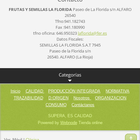
FRUTAS Y SEMILLAS LA FLORIDA
Paseo de La Florida s/n
ALFARO
26540
Tfno:941.182743
Fax :941.180990
tfno oficina: 646.950323
laflorid
a@fer.es
Datos Fiscales:
SEMILLAS LA FLORIDA S.A.T 7945
Paseo de la Florida s/n
26540. ALFARO (La Rioja)
Categorías
Inicio
CALIDAD
PRODUCCIÓN INTEGRADA
NORMATIVA
TRAZABILIDAD
D.ORIGEN
Nosotros
ORGANIZACION
CONSUMO
Contáctanos
SUPERA, ES CALIDAD
Powered by
Webnode
Tienda online
Ver:
Móvil
|
Clásica