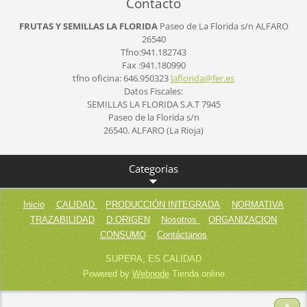
Contacto
FRUTAS Y SEMILLAS LA FLORIDA
Paseo de La Florida s/n
ALFARO
26540
Tfno:941.182743
Fax :941.180990
tfno oficina: 646.950323
laflorid
a@fer.es
Datos Fiscales:
SEMILLAS LA FLORIDA S.A.T 7945
Paseo de la Florida s/n
26540. ALFARO (La Rioja)
Categorías
Inicio
CALIDAD
PRODUCCIÓN INTEGRADA
NORMATIVA
TRAZABILIDAD
D.ORIGEN
Nosotros
ORGANIZACION
CONSUMO
Contáctanos
SUPERA, ES CALIDAD
Powered by
Webnode
Tienda online