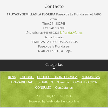
Contacto
FRUTAS Y SEMILLAS LA FLORIDA
Paseo de La Florida s/n
ALFARO
26540
Tfno:941.182743
Fax :941.180990
tfno oficina: 646.950323
laflorid
a@fer.es
Datos Fiscales:
SEMILLAS LA FLORIDA S.A.T 7945
Paseo de la Florida s/n
26540. ALFARO (La Rioja)
Categorías
Inicio
CALIDAD
PRODUCCIÓN INTEGRADA
NORMATIVA
TRAZABILIDAD
D.ORIGEN
Nosotros
ORGANIZACION
CONSUMO
Contáctanos
SUPERA, ES CALIDAD
Powered by
Webnode
Tienda online