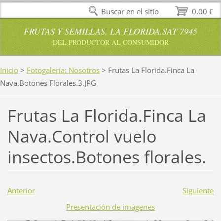
Buscar en el sitio
0,00 €
FRUTAS Y SEMILLAS, LA FLORIDA.SAT 7945
DEL PRODUCTOR AL CONSUMIDOR
Inicio
>
Fotogalería: Nosotros
>
Frutas La Florida.Finca La
Nava.Botones Florales.3.JPG
Frutas La Florida.Finca La
Nava.Control vuelo
insectos.Botones florales.
Anterior
Siguiente
Presentación de imágenes