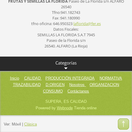
FRUTAS Y SEMILLAS LA FLORIDA
Paseo de La Florida s/n
ALFARO
26540
Tfno:941.182743
Fax :941.180990
tfno oficina: 646.950323
laflorid
a@fer.es
Datos Fiscales:
SEMILLAS LA FLORIDA S.A.T 7945
Paseo de la Florida s/n
26540. ALFARO (La Rioja)
Categorías
Inicio
CALIDAD
PRODUCCIÓN INTEGRADA
NORMATIVA
TRAZABILIDAD
D.ORIGEN
Nosotros
ORGANIZACION
CONSUMO
Contáctanos
SUPERA, ES CALIDAD
Powered by
Webnode
Tienda online
Ver:
Móvil
|
Clásica